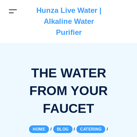
Hunza Live Water |
Alkaline Water
Purifier
THE WATER
FROM YOUR
FAUCET
HOME
/
BLOG
/
CATERING
/