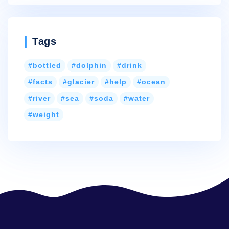
Tags
bottled
dolphin
drink
facts
glacier
help
ocean
river
sea
soda
water
weight