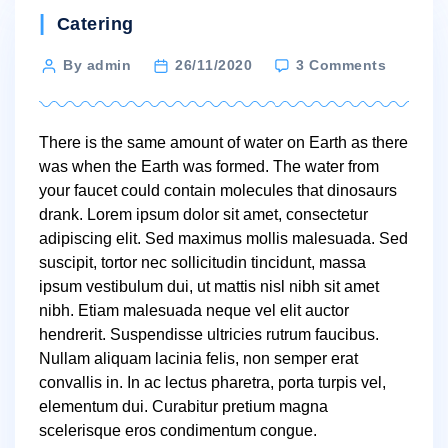
Categories
Catering
on
Post
By admin
26/11/2020
3 Comments
The
author
water
from
There is the same amount of water on Earth as there
your
was when the Earth was formed. The water from
faucet
your faucet could contain molecules that dinosaurs
drank. Lorem ipsum dolor sit amet, consectetur
adipiscing elit. Sed maximus mollis malesuada. Sed
suscipit, tortor nec sollicitudin tincidunt, massa
ipsum vestibulum dui, ut mattis nisl nibh sit amet
nibh. Etiam malesuada neque vel elit auctor
hendrerit. Suspendisse ultricies rutrum faucibus.
Nullam aliquam lacinia felis, non semper erat
convallis in. In ac lectus pharetra, porta turpis vel,
elementum dui. Curabitur pretium magna
scelerisque eros condimentum congue.