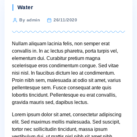
Categories
Water
Post
By admin
26/11/2020
author
Nullam aliquam lacinia felis, non semper erat
convallis in. In ac lectus pharetra, porta turpis vel,
elementum dui. Curabitur pretium magna
scelerisque eros condimentum congue. Sed vitae
nisi nisl. In faucibus dictum leo at condimentum.
Proin nibh sem, malesuada at odio sit amet, varius
pellentesque sem. Fusce consequat ante quis
lobortis tincidunt. Pellentesque eu erat convallis,
gravida mauris sed, dapibus lectus.
Lorem ipsum dolor sit amet, consectetur adipiscing
elit. Sed maximus mollis malesuada. Sed suscipit,
tortor nec sollicitudin tincidunt, massa ipsum
vestibulum dui, ut mattis nisl nibh sit amet nibh.