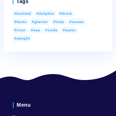
Tags
bottled
dolphin
drink
facts
glacier
help
ocean
river
sea
soda
water
weight
Menu