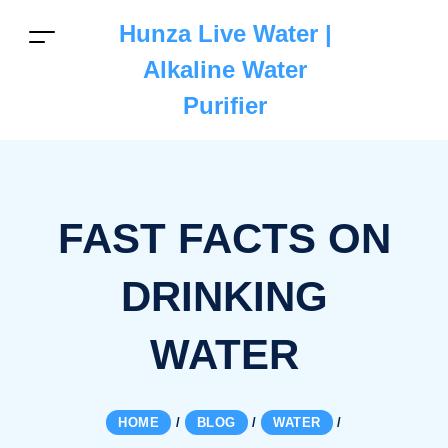
Hunza Live Water |
Alkaline Water
Purifier
FAST FACTS ON
DRINKING
WATER
HOME
/
BLOG
/
WATER
/