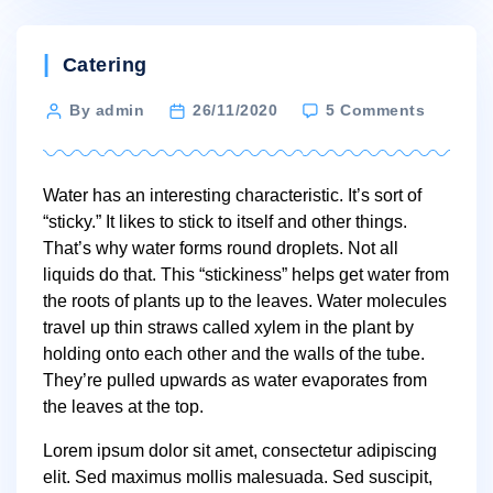
Categories
Catering
on
Post
By admin
26/11/2020
5 Comments
In
author
plants,
water
Water has an interesting characteristic. It’s sort of
defies
“sticky.” It likes to stick to itself and other things.
gravity
That’s why water forms round droplets. Not all
liquids do that. This “stickiness” helps get water from
the roots of plants up to the leaves. Water molecules
travel up thin straws called xylem in the plant by
holding onto each other and the walls of the tube.
They’re pulled upwards as water evaporates from
the leaves at the top.
Lorem ipsum dolor sit amet, consectetur adipiscing
elit. Sed maximus mollis malesuada. Sed suscipit,