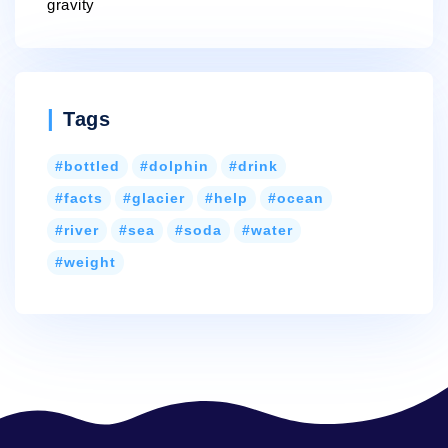
gravity
Tags
bottled
dolphin
drink
facts
glacier
help
ocean
river
sea
soda
water
weight