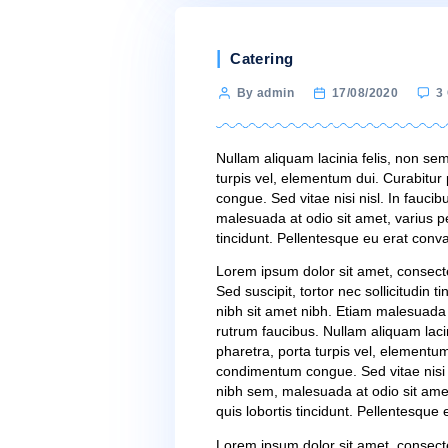
Categories
Catering
Post
By admin
17/08/2
author
Nullam aliquam lacinia feli
turpis vel, elementum du
congue. Sed vitae nisi nis
malesuada at odio sit ame
tincidunt. Pellentesque eu