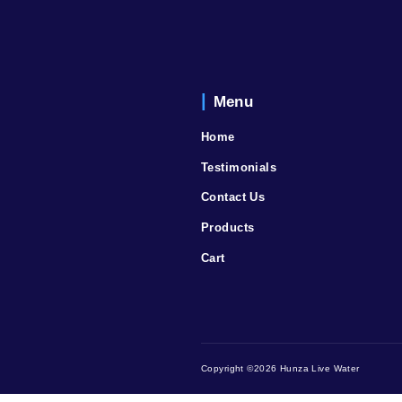
admin
says:
27/11/2020 at 1:33 AM
Lorem ipsum dolor sit ame
ut labore et dolore magna
Comments are closed