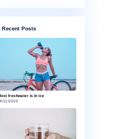
a.
July 2020
ies
n
Categories
e
us.
Categories
a.
ies
Recent Posts
n
e
us.