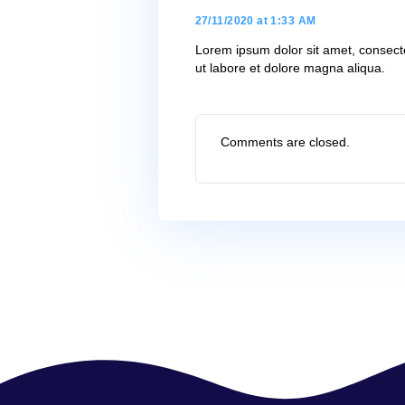
ullamco laboris nisi ut al
reprehenderit in voluptate 
occaecat cupidatat non proi
laborum.
admin
says:
27/11/2020 at 1:31 AM
Ut enim ad minim veniam, q
commodo consequat. Duis au
dolore eu fugiat nulla par
culpa qui officia deserunt 