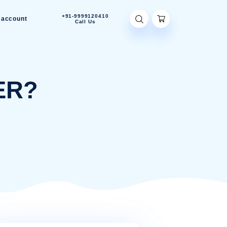
+91-9999120410
Contact Us
My account
Call Us
R WATER?
IN YOUR WATER?