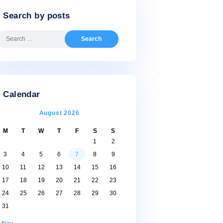
Search by posts
Search
for:
Calendar
August 2026
M
T
W
T
F
S
S
1
2
3
4
5
6
7
8
9