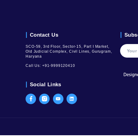
t, consectetur adipiscing elit, sed do eiusmod tempor incidi
 aliqua.
.