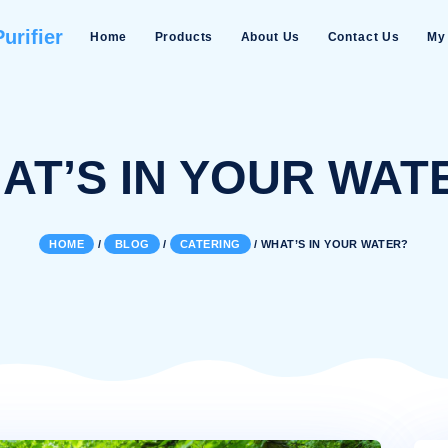
Water Purifier
Home
Products
About Us
WHAT’S IN YOU
HOME
/
BLOG
/
CATERING
/
WHAT’S 