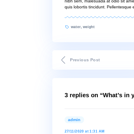
Nullam aliquam l
pharetra, porta
scelerisque ero
dictum leo at c
varius pellente
Pellentesque eu
Lorem ipsum dolor sit ame
Sed suscipit, tortor nec so
nibh sit amet nibh. Etiam 
rutrum faucibus. Nullam ali
pharetra, porta turpis ve
condimentum congue. Sed v
nibh sem, malesuada at od
quis lobortis tincidunt. Pe
Tags
water
,
weight