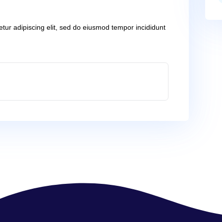
iquip ex ea commodo consequat. Duis aute irure dolor in
velit esse cillum dolore eu fugiat nulla pariatur. Excepteur si
dent, sunt in culpa qui officia deserunt mollit anim id est
uis nostrud exercitation ullamco laboris nisi ut aliquip ex e
te irure dolor in reprehenderit in voluptate velit esse cill
iatur. Excepteur sint occaecat cupidatat non proident, sunt in
mollit anim id est laborum.