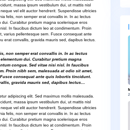
t, consectetur adipiscing elit. Sed maximus mollis malesuad
llicitudin tincidunt, massa ipsum vestibulum dui, ut mattis nisl
malesuada neque vel elit auctor hendrerit. Suspendisse ultric
quam lacinia felis, non semper erat convallis in. In ac lectus
l, elementum dui. Curabitur pretium magna scelerisque eros
itae nisi nisl. In faucibus dictum leo at condimentum. Proi
io sit amet, varius pellentesque sem. Fusce consequat ant
llentesque eu erat convallis, gravida mauris sed, dapibus lect
t, consectetur adipiscing elit. Sed maximus mollis malesuad
llicitudin tincidunt, massa ipsum vestibulum dui, ut mattis nisl
malesuada neque vel elit auctor hendrerit. Suspendisse ultric
quam lacinia felis, non semper erat convallis in. In ac lectus
l, elementum dui. Curabitur pretium magna scelerisque eros
itae nisi nisl. In faucibus dictum leo at condimentum. Proi
io sit amet, varius pellentesque sem. Fusce consequat ant
llentesque eu erat convallis, gravida mauris sed, dapibus lect