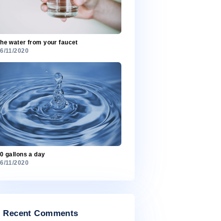
,
.
Most freshwater is in ice
26/11/2020
a.
ies
n
e
us.
The water from your faucet
26/11/2020