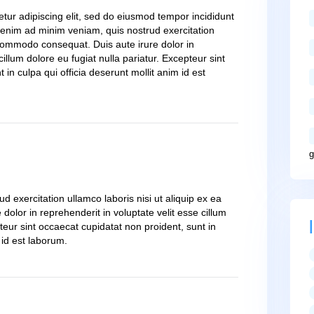
Next Po
t’s in your water?”
t, consectetur adipiscing elit, sed do eiusmod tempor incidi
 aliqua. Ut enim ad minim veniam, quis nostrud exercitation