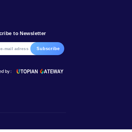
weight
dunt