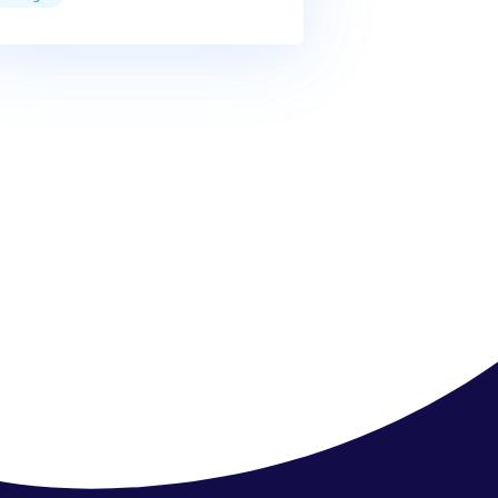
admin
on
What’s in your water?
nt
admin
on
The water from your faucet
admin
on
What’s in your water?
admin
on
In plants, water defies
gravity
a
um
Tags
bottled
dolphin
drink
facts
glacier
help
ocean
river
sea
soda
water