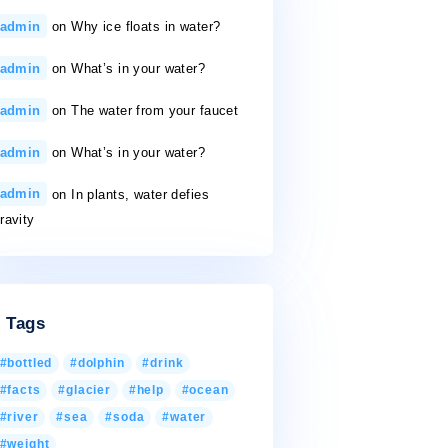
st
50 gallons a day
26/11/2020
Recent Comments
dunt
admin
on
Why ice floats in water?