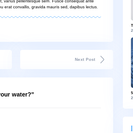
acinia felis, non semper erat convallis in. In ac lectus
 turpis vel, elementum dui. Curabitur pretium magna
s condimentum congue. Sed vitae nisi nisl. In faucibus
ondimentum. Proin nibh sem, malesuada at odio sit amet
sque sem. Fusce consequat ante quis lobortis tincidunt
 erat convallis, gravida mauris sed, dapibus lectus…
t, consectetur adipiscing elit. Sed maximus mollis malesuad
llicitudin tincidunt, massa ipsum vestibulum dui, ut mattis nisl
malesuada neque vel elit auctor hendrerit. Suspendisse ultric
quam lacinia felis, non semper erat convallis in. In ac lectus
l, elementum dui. Curabitur pretium magna scelerisque eros
itae nisi nisl. In faucibus dictum leo at condimentum. Proi
io sit amet, varius pellentesque sem. Fusce consequat ant
llentesque eu erat convallis, gravida mauris sed, dapibus lect