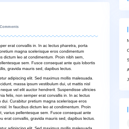
on
020
3 Comments
What’s
in
your
s, non semper erat convallis in. In ac lectus pharetra, porta
water?
i. Curabitur pretium magna scelerisque eros condimentum
l. In faucibus dictum leo at condimentum. Proin nibh sem,
t, varius pellentesque sem. Fusce consequat ante quis lobor
 erat convallis, gravida mauris sed, dapibus lectus.