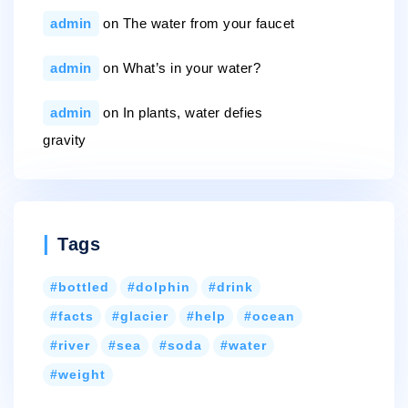
admin
on
The water from your faucet
admin
on
What’s in your water?
admin
on
In plants, water defies
gravity
Tags
bottled
dolphin
drink
facts
glacier
help
ocean
river
sea
soda
water
weight