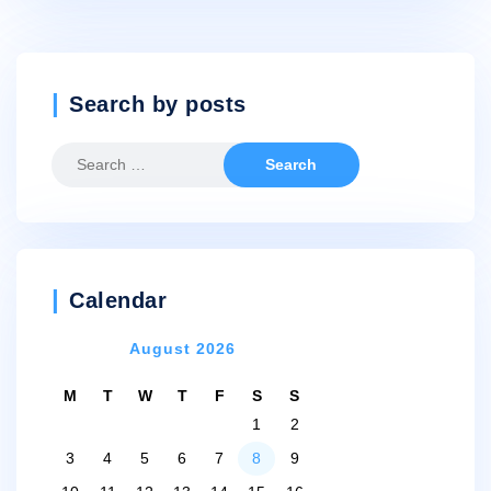
Search by posts
Search
for:
Calendar
August 2026
M
T
W
T
F
S
S
1
2
3
4
5
6
7
8
9