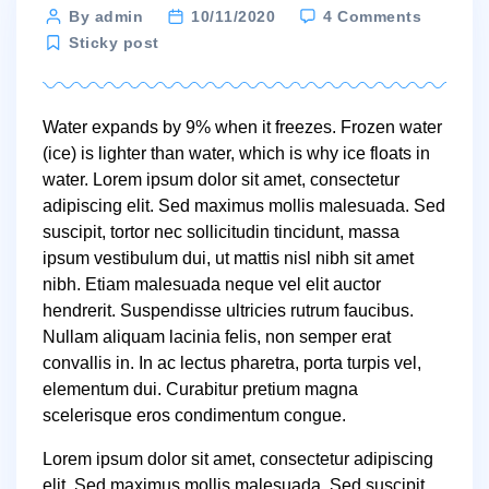
on
Post
By admin
10/11/2020
4 Comments
Why
author
Sticky post
ice
floats
in
Water expands by 9% when it freezes. Frozen water
water?
(ice) is lighter than water, which is why ice floats in
water. Lorem ipsum dolor sit amet, consectetur
adipiscing elit. Sed maximus mollis malesuada. Sed
suscipit, tortor nec sollicitudin tincidunt, massa
ipsum vestibulum dui, ut mattis nisl nibh sit amet
nibh. Etiam malesuada neque vel elit auctor
hendrerit. Suspendisse ultricies rutrum faucibus.
Nullam aliquam lacinia felis, non semper erat
convallis in. In ac lectus pharetra, porta turpis vel,
elementum dui. Curabitur pretium magna
scelerisque eros condimentum congue.
Lorem ipsum dolor sit amet, consectetur adipiscing
elit. Sed maximus mollis malesuada. Sed suscipit,