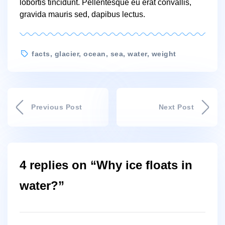
lobortis tincidunt. Pellentesque eu erat convallis,
gravida mauris sed, dapibus lectus.
Tags
facts
,
glacier
,
ocean
,
sea
,
water
,
weight
Previous Post
Next Post
4 replies on “Why ice floats in
water?”